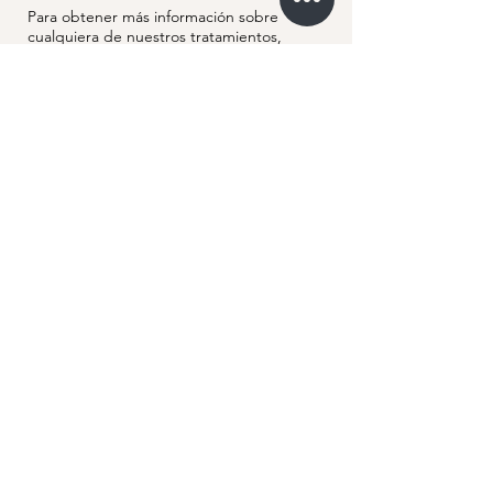
Para obtener más información sobre
cualquiera de nuestros tratamientos,
envíenos un mensaje haciendo clic en el
botón a continuación o llámenos al
(832)
674-7006
.
Contáctenos
CONTACTO
832-674-7006
Dos ubicaciones