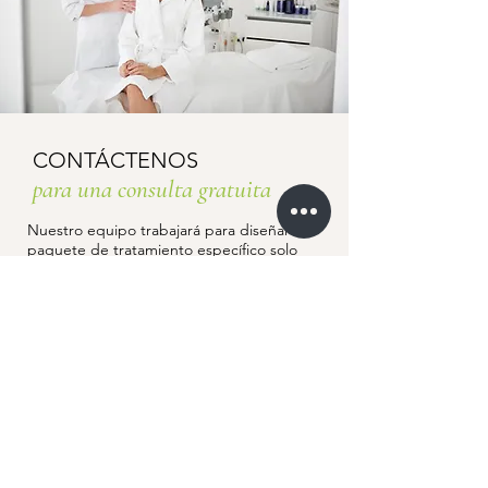
CONTÁCTENOS
para una consulta gratuita
Nuestro equipo trabajará para diseñar un
paquete de tratamiento específico solo
para usted.
Para obtener más información sobre
cualquiera de nuestros tratamientos,
envíenos un mensaje haciendo clic en el
botón a continuación o llámenos al
(832)
674-7006
.
Contáctenos