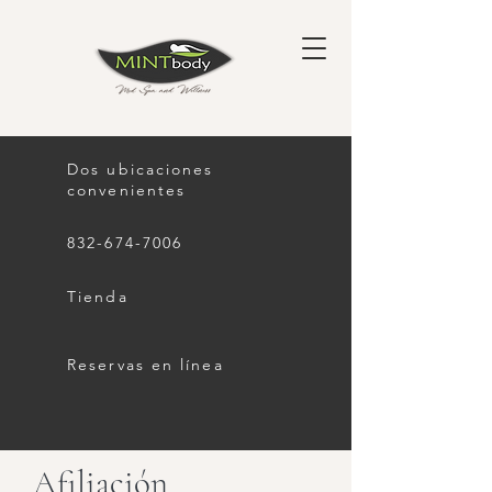
Dos ubicaciones
convenientes
832-674-7006
Tienda
Reservas en línea
Afiliación